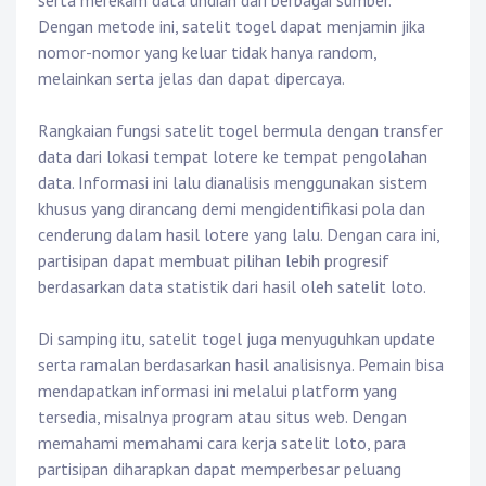
serta merekam data undian dari berbagai sumber.
Dengan metode ini, satelit togel dapat menjamin jika
nomor-nomor yang keluar tidak hanya random,
melainkan serta jelas dan dapat dipercaya.
Rangkaian fungsi satelit togel bermula dengan transfer
data dari lokasi tempat lotere ke tempat pengolahan
data. Informasi ini lalu dianalisis menggunakan sistem
khusus yang dirancang demi mengidentifikasi pola dan
cenderung dalam hasil lotere yang lalu. Dengan cara ini,
partisipan dapat membuat pilihan lebih progresif
berdasarkan data statistik dari hasil oleh satelit loto.
Di samping itu, satelit togel juga menyuguhkan update
serta ramalan berdasarkan hasil analisisnya. Pemain bisa
mendapatkan informasi ini melalui platform yang
tersedia, misalnya program atau situs web. Dengan
memahami memahami cara kerja satelit loto, para
partisipan diharapkan dapat memperbesar peluang