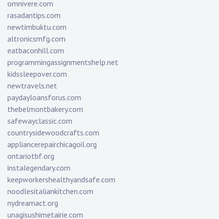
omnivere.com
rasadantips.com
newtimbuktu.com
altronicsmfg.com
eatbaconhill.com
programmingassignmentshelp.net
kidssleepover.com
newtravels.net
paydayloansforus.com
thebelmontbakery.com
safewayclassic.com
countrysidewoodcrafts.com
appliancerepairchicagoil.org
ontariotbf.org
instalegendary.com
keepworkershealthyandsafe.com
noodlesitaliankitchen.com
nydreamact.org
unagisushimetairie.com