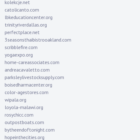
kolekcje.net
catolicanto.com
lbkeducationcenter.org
trinityriverdallas.org
perfectplace.net
3seasonsthaibistrooakland.com
scribblefire.com
yogaexpo.org
home-careassociates.com
andreacavaletto.com
parksleylivestocksupply.com
boisedharmacenter.org
color-agestores.com
wipala.org
loyola-malawi.org
rosychicc.com
outpostboats.com
bytheendoftonight.com
hopeinthecities.org