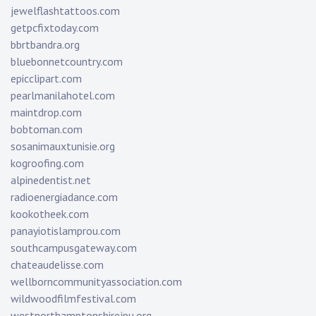
jewelflashtattoos.com
getpcfixtoday.com
bbrtbandra.org
bluebonnetcountry.com
epicclipart.com
pearlmanilahotel.com
maintdrop.com
bobtoman.com
sosanimauxtunisie.org
kogroofing.com
alpinedentist.net
radioenergiadance.com
kookotheek.com
panayiotislamprou.com
southcampusgateway.com
chateaudelisse.com
wellborncommunityassociation.com
wildwoodfilmfestival.com
westnorthamptonshirejpu.org