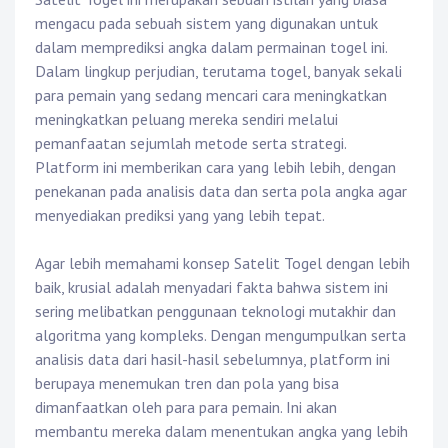
mengacu pada sebuah sistem yang digunakan untuk
dalam memprediksi angka dalam permainan togel ini.
Dalam lingkup perjudian, terutama togel, banyak sekali
para pemain yang sedang mencari cara meningkatkan
meningkatkan peluang mereka sendiri melalui
pemanfaatan sejumlah metode serta strategi.
Platform ini memberikan cara yang lebih lebih, dengan
penekanan pada analisis data dan serta pola angka agar
menyediakan prediksi yang yang lebih tepat.
Agar lebih memahami konsep Satelit Togel dengan lebih
baik, krusial adalah menyadari fakta bahwa sistem ini
sering melibatkan penggunaan teknologi mutakhir dan
algoritma yang kompleks. Dengan mengumpulkan serta
analisis data dari hasil-hasil sebelumnya, platform ini
berupaya menemukan tren dan pola yang bisa
dimanfaatkan oleh para para pemain. Ini akan
membantu mereka dalam menentukan angka yang lebih