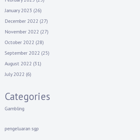
January 2023
(26)
December 2022
(27)
November 2022
(27)
October 2022
(28)
September 2022
(25)
August 2022
(31)
July 2022
(6)
Categories
Gambling
pengeluaran sgp