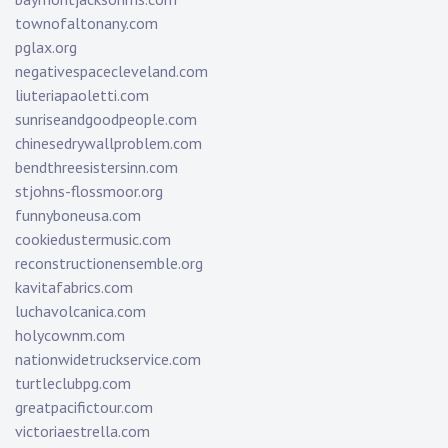
townofaltonany.com
pglax.org
negativespacecleveland.com
liuteriapaoletti.com
sunriseandgoodpeople.com
chinesedrywallproblem.com
bendthreesistersinn.com
stjohns-flossmoor.org
funnyboneusa.com
cookiedustermusic.com
reconstructionensemble.org
kavitafabrics.com
luchavolcanica.com
holycownm.com
nationwidetruckservice.com
turtleclubpg.com
greatpacifictour.com
victoriaestrella.com