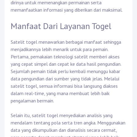
dirinya untuk memenangkan permainan serta
memanfaatkan informasi yang diberikan dari maksimal.
Manfaat Dari Layanan Togel
Satelit togel menawarkan berbagai manfaat sehingga
menjadikannya lebih menarik untuk para pemain.
Pertama, pemakaian teknologi satelit memberi akses
yang cepat simpel dan cepat ke data hasil pengundian.
Sejumlah pemain tidak perlu kembali menunggu kabar
data pengundian dari sumber yang tidak jelas. Melalui
satelit togel, semua informasi bisa langsung diakses
dalam real-time, yang mana membuat lebih baik
pengalaman bermain.
Selain itu, satelit togel menyediakan analisis yang
mendalam tentang pola serta tren angka. Menggunakan
data yang dikumpulkan dan dianalisis secara cermat,