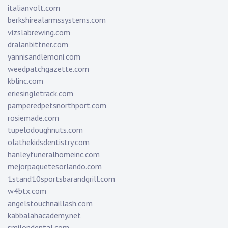
italianvolt.com
berkshirealarmssystems.com
vizslabrewing.com
dralanbittner.com
yannisandlemoni.com
weedpatchgazette.com
kblinc.com
eriesingletrack.com
pamperedpetsnorthport.com
rosiemade.com
tupelodoughnuts.com
olathekidsdentistry.com
hanleyfuneralhomeinc.com
mejorpaquetesorlando.com
1stand10sportsbarandgrill.com
w4btx.com
angelstouchnaillash.com
kabbalahacademy.net
smilondental.com