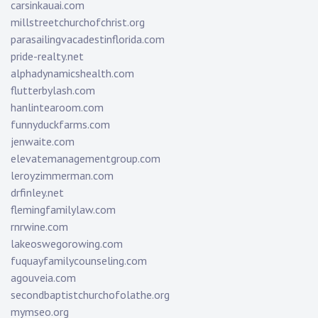
carsinkauai.com
millstreetchurchofchrist.org
parasailingvacadestinflorida.com
pride-realty.net
alphadynamicshealth.com
flutterbylash.com
hanlintearoom.com
funnyduckfarms.com
jenwaite.com
elevatemanagementgroup.com
leroyzimmerman.com
drfinley.net
flemingfamilylaw.com
rnrwine.com
lakeoswegorowing.com
fuquayfamilycounseling.com
agouveia.com
secondbaptistchurchofolathe.org
mymseo.org