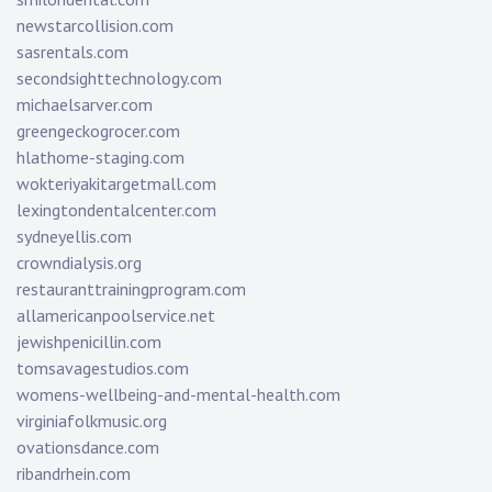
newstarcollision.com
sasrentals.com
secondsighttechnology.com
michaelsarver.com
greengeckogrocer.com
hlathome-staging.com
wokteriyakitargetmall.com
lexingtondentalcenter.com
sydneyellis.com
crowndialysis.org
restauranttrainingprogram.com
allamericanpoolservice.net
jewishpenicillin.com
tomsavagestudios.com
womens-wellbeing-and-mental-health.com
virginiafolkmusic.org
ovationsdance.com
ribandrhein.com