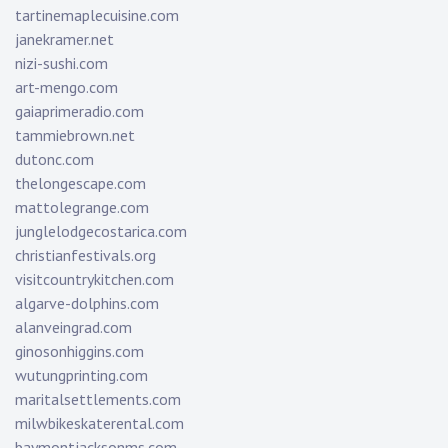
tartinemaplecuisine.com
janekramer.net
nizi-sushi.com
art-mengo.com
gaiaprimeradio.com
tammiebrown.net
dutonc.com
thelongescape.com
mattolegrange.com
junglelodgecostarica.com
christianfestivals.org
visitcountrykitchen.com
algarve-dolphins.com
alanveingrad.com
ginosonhiggins.com
wutungprinting.com
maritalsettlements.com
milwbikeskaterental.com
baymontjacksonms.com